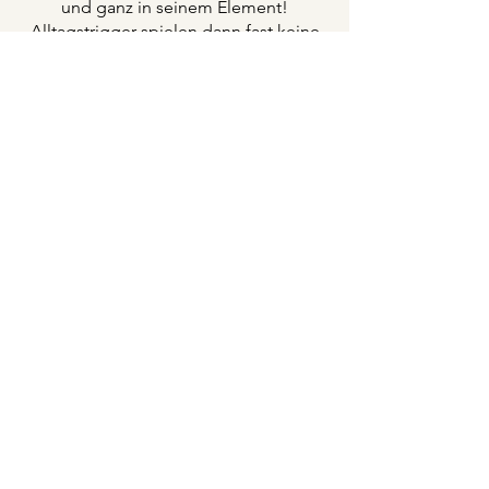
und ganz in seinem Element!
Alltagstrigger spielen dann fast keine
Rolle mehr.
Martina
mit Chico
Mein Goldie hat mit einem Jahr das
Trailen bei Bernie gelernt und ich bin
begeistert wie viel Spaß es uns beiden
macht! Am meisten schätze ich ihren
liebevollen Umgang mit den Hunden.